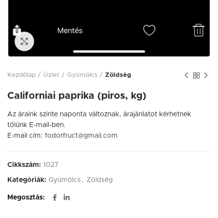
Click to enlarge
Kezdőlap
Üzlet
Gyümölcs
Zöldség
Californiai paprika (piros, kg)
Az áraink szinte naponta változnak, árajánlatot kérhetnek
tőlünk E-mail-ben.
E-mail cím:
fodorfruct@gmail.com
Cikkszám:
1027
Kategóriák:
Gyümölcs
,
Zöldség
Megosztás