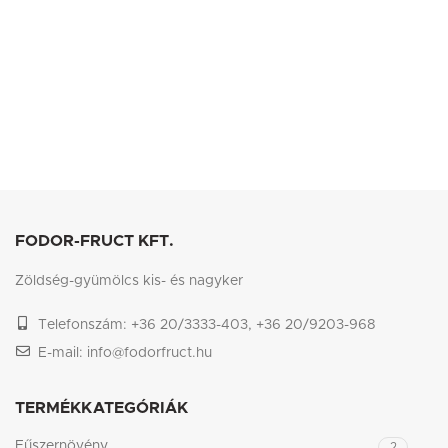
FODOR-FRUCT KFT.
Zöldség-gyümölcs kis- és nagyker
Telefonszám: +36 20/3333-403, +36 20/9203-968
E-mail: info@fodorfruct.hu
TERMÉKKATEGÓRIÁK
Fűszernövény
2