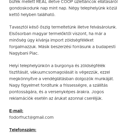
büfék mellett REÁL illetve COOP üzletláncok ellátásáról
gondoskodunk nap mint nap. Négy telephelyünk közül
kettő helyben található.
Tavasztól késő őszig termeltetünk illetve felvásárolunk.
Elsősorban magyar termelőktől viszont, ha már a
minőség úgy kívánja import zöldségféléket
forgalmazzuk. Másik beszerzési forrásunk a budapesti
Nagybani Piac.
Helyi telephelyünkön a burgonya és zöldségfélék
tisztítását, vákuumcsomagolását is végezzük, ezzel
megkönnyítve a vendéglátásban dolgozók munkáját.
Nagy figyelmet fordítunk a frissességre, a szállítás
pontosságára, és a versenyképes árakra. Jogos
reklamációk esetén az árukat azonnal cseréljük.
E-mail:
fodorfruct@gmail.com
Telefonsz
á
m: