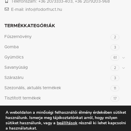
Telefonszám: +36 20/3333-403, +36 20/9203-968
E-mail: info@fodorfruct.hu
TERMÉKKATEGÓRIÁK
Fűszernövény
2
Gomba
3
Gyümölcs
61
Savanyúság
2
Szárazáru
3
Szezonális, aktuális termékek
11
Tisztított termékek
17
A weboldalon a minőségi felhasználói élmény érdekében sütiket
HASZNOS LINKEK
használunk. Ismerje meg tájékoztatónkat arról, hogy milyen
sütiket használunk, vagy a
beállítások
résznél ki lehet kapcsolni
Adatkezelési tájékoztató
a használatukat.