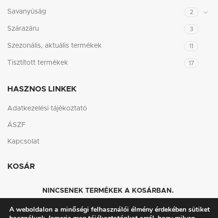
Savanyúság
2
Szárazáru
3
Szezonális, aktuális termékek
11
Tisztított termékek
17
HASZNOS LINKEK
Adatkezelési tájékoztató
ÁSZF
Kapcsolat
KOSÁR
NINCSENEK TERMÉKEK A KOSÁRBAN.
A weboldalon a minőségi felhasználói élmény érdekében sütiket
VISSZA A WEBSHOPBA