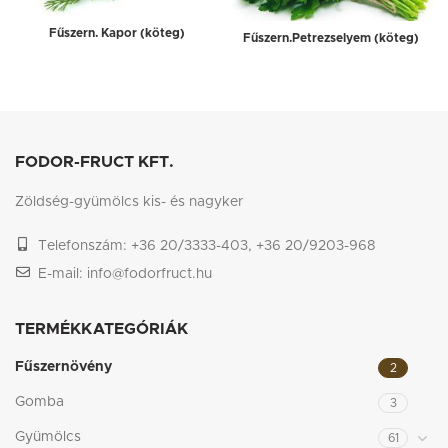
Fűszern. Kapor (köteg)
Fűszern.Petrezselyem (köteg)
FODOR-FRUCT KFT.
Zöldség-gyümölcs kis- és nagyker
Telefonszám: +36 20/3333-403, +36 20/9203-968
E-mail: info@fodorfruct.hu
TERMÉKKATEGÓRIÁK
Fűszernövény
2
Gomba
3
Gyümölcs
61