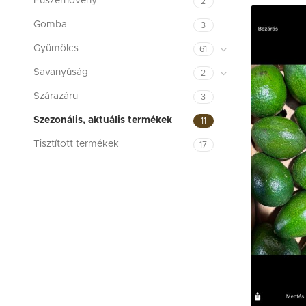
Fűszernövény
2
Gomba
3
Gyümölcs
61
Savanyúság
2
Szárazáru
3
Szezonális, aktuális termékek
11
Tisztított termékek
17