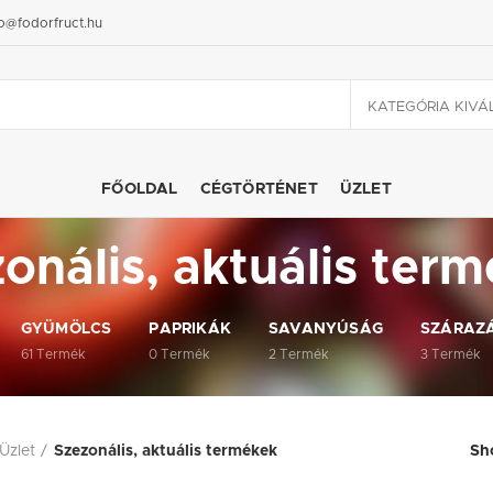
fo@fodorfruct.hu
KATEGÓRIA KIVÁ
FŐOLDAL
CÉGTÖRTÉNET
ÜZLET
onális, aktuális ter
GYÜMÖLCS
PAPRIKÁK
SAVANYÚSÁG
SZÁRAZ
61
Termék
0
Termék
2
Termék
3
Termék
Üzlet
Szezonális, aktuális termékek
Sh