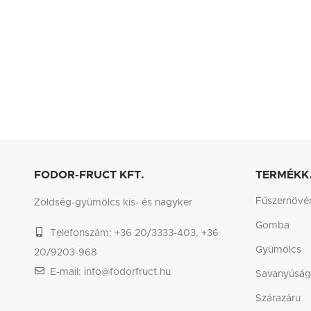
FODOR-FRUCT KFT.
TERMÉKK
Fűszernövé
Zöldség-gyümölcs kis- és nagyker
Gomba
Telefonszám: +36 20/3333-403, +36
Gyümölcs
20/9203-968
E-mail: info@fodorfruct.hu
Savanyúság
Szárazáru