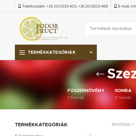
Telefonszám:
+36 20/3333-403
,
+36 20/9203-968
E-mail:
in
TERMÉKKATEGÓRIÁK
Szez
FŰSZERNÖVÉNY
GOMBA
2
Termék
3
Termék
TERMÉKKATEGÓRIÁK
Kezdőlap