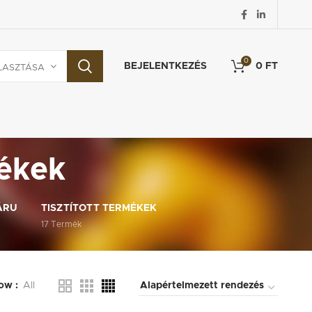
0
BEJELENTKEZÉS
0
FT
LASZTÁSA
mékek
ÁRU
TISZTÍTOTT TERMÉKEK
17
Termék
ow
All