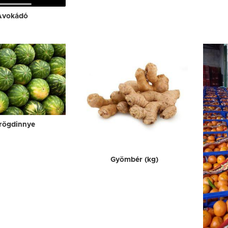
Avokádó
rögdinnye
Gyömbér (kg)