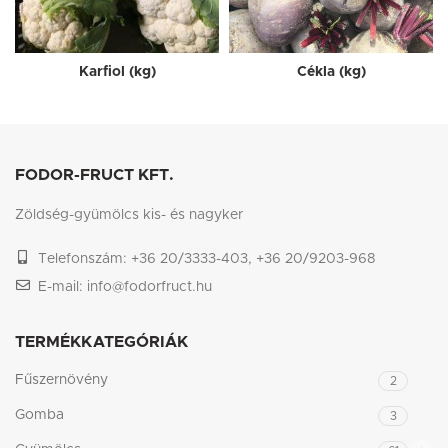
Karfiol (kg)
Cékla (kg)
FODOR-FRUCT KFT.
Zöldség-gyümölcs kis- és nagyker
Telefonszám: +36 20/3333-403, +36 20/9203-968
E-mail: info@fodorfruct.hu
TERMÉKKATEGÓRIÁK
Fűszernövény
2
Gomba
3