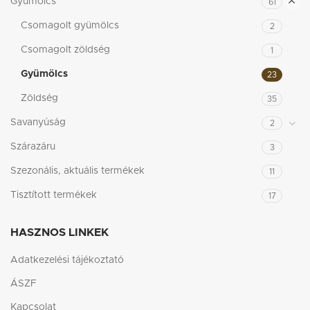
Gyümölcs
61
Csomagolt gyümölcs
2
Csomagolt zöldség
1
Gyümölcs
23
Zöldség
35
Savanyúság
2
Szárazáru
3
Szezonális, aktuális termékek
11
Tisztított termékek
17
HASZNOS LINKEK
Adatkezelési tájékoztató
ÁSZF
Kapcsolat