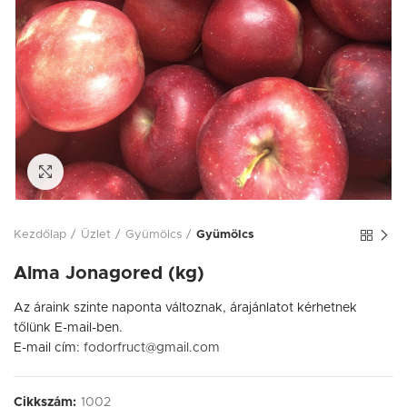
Click to enlarge
Kezdőlap
Üzlet
Gyümölcs
Gyümölcs
Alma Jonagored (kg)
Az áraink szinte naponta változnak, árajánlatot kérhetnek
tőlünk E-mail-ben.
E-mail cím:
fodorfruct@gmail.com
Cikkszám:
1002