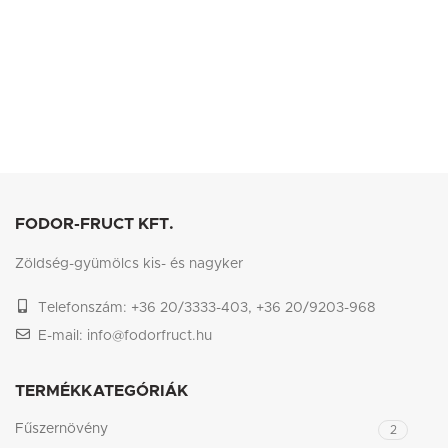
FODOR-FRUCT KFT.
Zöldség-gyümölcs kis- és nagyker
Telefonszám: +36 20/3333-403, +36 20/9203-968
E-mail: info@fodorfruct.hu
TERMÉKKATEGÓRIÁK
Fűszernövény
2