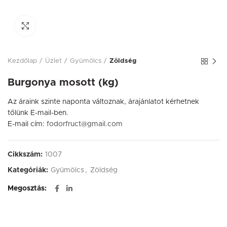
Click to enlarge
Kezdőlap
Üzlet
Gyümölcs
Zöldség
Burgonya mosott (kg)
Az áraink szinte naponta változnak, árajánlatot kérhetnek
tőlünk E-mail-ben.
E-mail cím:
fodorfruct@gmail.com
Cikkszám:
1007
Kategóriák:
Gyümölcs
,
Zöldség
Megosztás