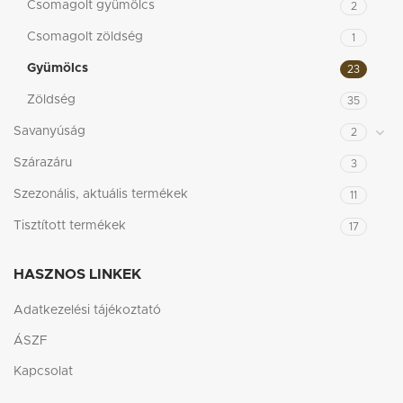
Csomagolt gyümölcs
2
Csomagolt zöldség
1
Gyümölcs
23
Zöldség
35
Savanyúság
2
Szárazáru
3
Szezonális, aktuális termékek
11
Tisztított termékek
17
HASZNOS LINKEK
Adatkezelési tájékoztató
ÁSZF
Kapcsolat