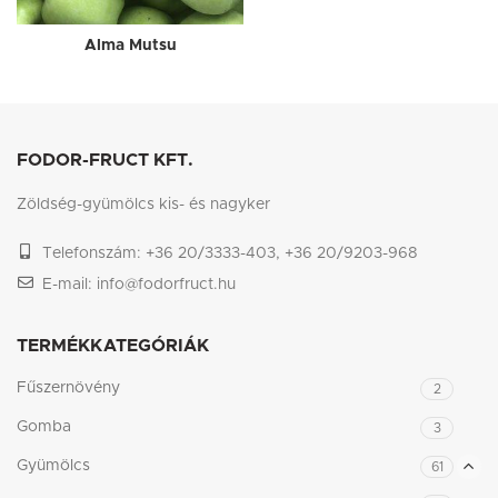
Alma Mutsu
FODOR-FRUCT KFT.
Zöldség-gyümölcs kis- és nagyker
Telefonszám: +36 20/3333-403, +36 20/9203-968
E-mail: info@fodorfruct.hu
TERMÉKKATEGÓRIÁK
Fűszernövény
2
Gomba
3
Gyümölcs
61