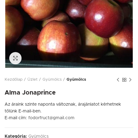
Click to enlarge
Kezdőlap
Üzlet
Gyümölcs
Gyümölcs
Alma Jonaprince
Az áraink szinte naponta változnak, árajánlatot kérhetnek
tőlünk E-mail-ben.
E-mail cím:
fodorfruct@gmail.com
Kategória:
Gyümölcs